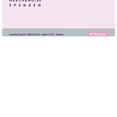
MERCHANDISE
SPENDEN
MITWIRKEN!
KAMPAGNEN
–
PROTESTE
–
IDENTITÄT
–
NEWS