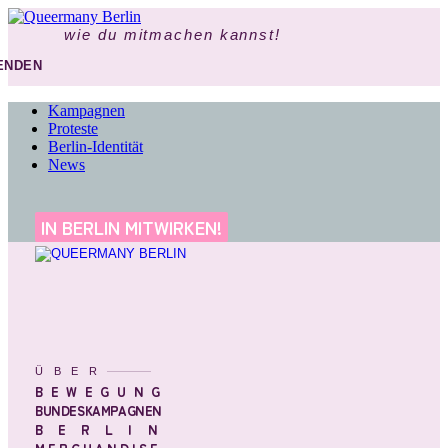
wie du mitmachen kannst!
ENDEN
Kampagnen
Proteste
Berlin-Identität
News
IN BERLIN MITWIRKEN!
ÜBER
BEWEGUNG
BUNDESKAMPAGNEN
BERLIN