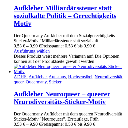
Aufkleber Milliardärssteuer statt
sozialkalte Politik – Gerechtigkeits
Motiv
Der Queermany Aufkleber mit dem Sozialgerechtigkeits
Sticker-Motiv "Milliardärssteuer statt sozialkalt
0
,
53
€
–
9
,
90
€
Preisspanne: 0
,
53
€ bis 9
,
90
€
Ausführung wählen
Dieses Produkt weist mehrere Varianten auf. Die Optionen
können auf der Produktseite gewählt werden
ADHS
,
Aufkleber
,
Autismus
,
Hochsensibel
,
Neurodiversität
,
queer
,
Queermany
,
Sticker
Aufkleber Neuroqueer – queerer
Neurodiversitäts-Sticker-Motiv
Der Queermany Aufkleber mit dem queeren Neurodiversität
Sticker-Motiv "Neuroqueer". Erstauflage, Früh
0
,
53
€
–
9
,
90
€
Preisspanne: 0
,
53
€ bis 9
,
90
€