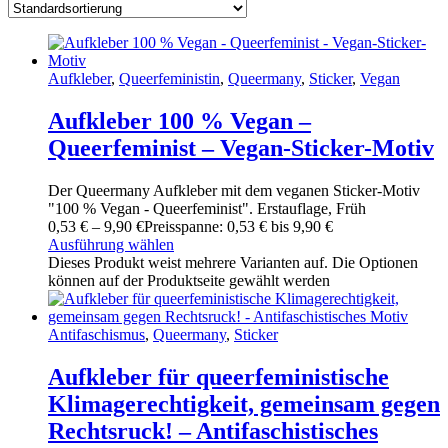
Aufkleber
,
Queerfeministin
,
Queermany
,
Sticker
,
Vegan
Aufkleber 100 % Vegan –
Queerfeminist – Vegan-Sticker-Motiv
Der Queermany Aufkleber mit dem veganen Sticker-Motiv
"100 % Vegan - Queerfeminist". Erstauflage, Früh
0
,
53
€
–
9
,
90
€
Preisspanne: 0
,
53
€ bis 9
,
90
€
Ausführung wählen
Dieses Produkt weist mehrere Varianten auf. Die Optionen
können auf der Produktseite gewählt werden
Antifaschismus
,
Queermany
,
Sticker
Aufkleber für queerfeministische
Klimagerechtigkeit, gemeinsam gegen
Rechtsruck! – Antifaschistisches