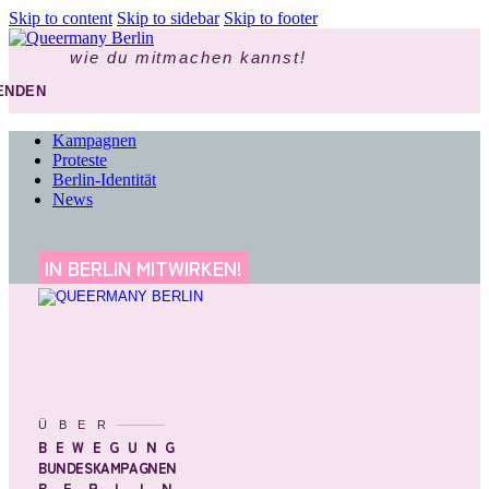
Skip to content
Skip to sidebar
Skip to footer
wie du mitmachen kannst!
ENDEN
Kampagnen
Proteste
Berlin-Identität
News
IN BERLIN MITWIRKEN!
ÜBER
BEWEGUNG
BUNDESKAMPAGNEN
BERLIN