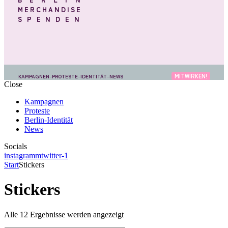
MERCHANDISE
SPENDEN
MITWIRKEN!
KAMPAGNEN
–
PROTESTE
–
IDENTITÄT
–
NEWS
Close
Kampagnen
Proteste
Berlin-Identität
News
Socials
instagramm
twitter-1
Start
Stickers
Stickers
Alle 12 Ergebnisse werden angezeigt