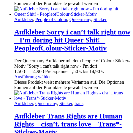
können auf der Produktseite gewählt werden
Aufkleber
,
People of Colour
,
Queermany
,
Sticker
Aufkleber Sorry i can’t talk right now
– I’m doring hit Queer Shit! –
PeopleofColour-Sticker-Motiv
Der Queermany Aufkleber mit dem People of Colour Sticker-
Motiv "Sorry i can't talk right now - I'm dori
1
,
50
€
–
14
,
90
€
Preisspanne: 1
,
50
€ bis 14
,
90
€
Ausführung wählen
Dieses Produkt weist mehrere Varianten auf. Die Optionen
können auf der Produktseite gewählt werden
Aufkleber
,
Queermany
,
Sticker
,
trans
Aufkleber Trans Rights are Human
Rights – cisn’t. trans love – Trans*-
Sticker-Motiv