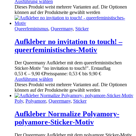
Ausführung wählen
Dieses Produkt weist mehrere Varianten auf. Die Optionen
können auf der Produktseite gewählt werden
Queerfeminismus
,
Queermany
,
Sticker
Aufkleber no invitation to touch! –
queerfeministisches-Motiv
Der Queermany Aufkleber mit dem queerfeministischen
Sticker-Motiv "no invitation to touch!". Erstauflag
0
,
53
€
–
9
,
90
€
Preisspanne: 0
,
53
€ bis 9
,
90
€
Ausführung wählen
Dieses Produkt weist mehrere Varianten auf. Die Optionen
können auf der Produktseite gewählt werden
Poly
,
Polyamore
,
Queermany
,
Sticker
Aufkleber Normalize Polyamory-
polyamore-Sticker-Motiv
Der Queermany Aufkleber mit dem polyamore Sticker-Motiv