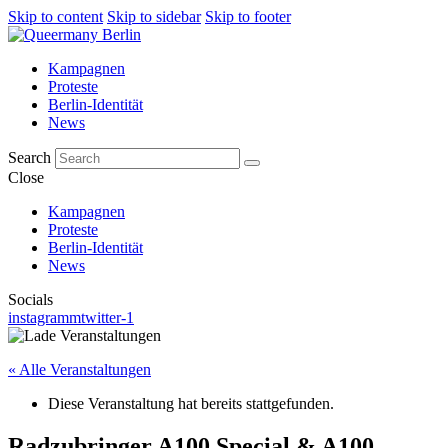
Skip to content
Skip to sidebar
Skip to footer
Kampagnen
Proteste
Berlin-Identität
News
Search
Close
Kampagnen
Proteste
Berlin-Identität
News
Socials
instagramm
twitter-1
« Alle Veranstaltungen
Diese Veranstaltung hat bereits stattgefunden.
Radzubringer A100 Special & A100