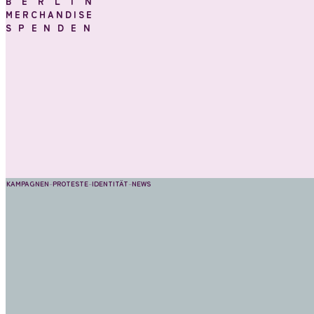
BERLIN
MERCHANDISE
SPENDEN
KAMPAGNEN
–
PROTESTE
–
IDENTITÄT
–
NEWS