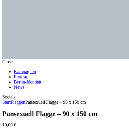
Close
Kampagnen
Proteste
Berlin-Identität
News
Socials
instagramm
twitter-
Start
Flaggen
Pansexuell Flagge – 90 x 150 cm
1
Pansexuell Flagge – 90 x 150 cm
10
,
00
€