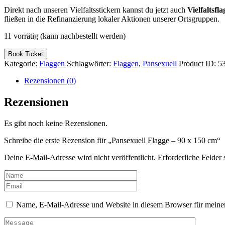
Direkt nach unseren Vielfaltsstickern kannst du jetzt auch
Vielfaltsfl
fließen in die Refinanzierung lokaler Aktionen unserer Ortsgruppen.
11 vorrätig (kann nachbestellt werden)
Pansexuell
Book Ticket
Flagge
Kategorie:
Flaggen
Schlagwörter:
Flaggen
,
Pansexuell
Product ID:
5
-
90
Rezensionen (0)
x
150
Rezensionen
cm
Menge
Es gibt noch keine Rezensionen.
Schreibe die erste Rezension für „Pansexuell Flagge – 90 x 150 cm“
Deine E-Mail-Adresse wird nicht veröffentlicht.
Erforderliche Felder 
Name, E-Mail-Adresse und Website in diesem Browser für meine