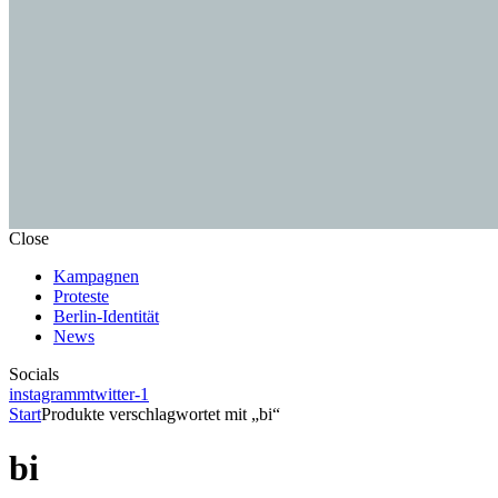
Close
Kampagnen
Proteste
Berlin-Identität
News
Socials
instagramm
twitter-1
Start
Produkte verschlagwortet mit „bi“
bi