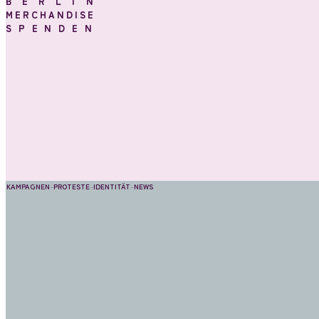
BERLIN
MERCHANDISE
SPENDEN
KAMPAGNEN
–
PROTESTE
–
IDENTITÄT
–
NEWS