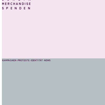
MERCHANDISE
SPENDEN
KAMPAGNEN
–
PROTESTE
–
IDENTITÄT
–
NEWS