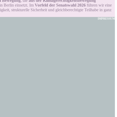
hen Bewegung
, die
aus der Klimagerechtigkeitsbewegung
n Berlin einsetzt.
Im
Vorfeld der Senatswahl 2026
führen wir eine
keit, strukturelle Sicherheit und gleichberechtigte Teilhabe in ganz
IMPRESSUM