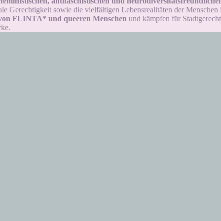
feministischen, antifaschistischen und neurodiversitätsfreundlic
ale Gerechtigkeit sowie die vielfältigen Lebensrealitäten der Menschen i
 von FLINTA* und queeren Menschen
und kämpfen für Stadtgerechtig
rke.