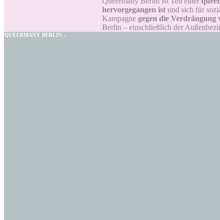
Queermany Berlin ist Teil einer
queer
hervorgegangen ist
und sich für sozi
Kampagne
gegen die Verdrängung
Berlin – einschließlich der Außenbezi
QUEERMANY BERLIN –