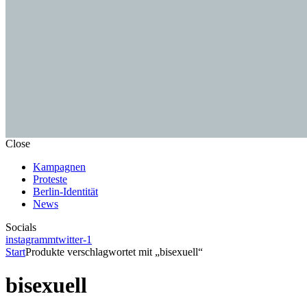
Close
Kampagnen
Proteste
Berlin-Identität
News
Socials
instagramm
twitter-1
Start
Produkte verschlagwortet mit „bisexuell“
bisexuell