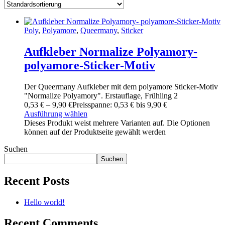
Poly
,
Polyamore
,
Queermany
,
Sticker
Aufkleber Normalize Polyamory-
polyamore-Sticker-Motiv
Der Queermany Aufkleber mit dem polyamore Sticker-Motiv
"Normalize Polyamory". Erstauflage, Frühling 2
0
,
53
€
–
9
,
90
€
Preisspanne: 0
,
53
€ bis 9
,
90
€
Ausführung wählen
Dieses Produkt weist mehrere Varianten auf. Die Optionen
können auf der Produktseite gewählt werden
Suchen
Suchen
Recent Posts
Hello world!
Recent Comments