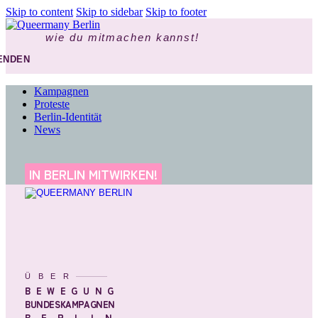
Skip to content
Skip to sidebar
Skip to footer
wie du mitmachen kannst!
ENDEN
Kampagnen
Proteste
Berlin-Identität
News
IN BERLIN MITWIRKEN!
ÜBER
BEWEGUNG
BUNDESKAMPAGNEN
BERLIN