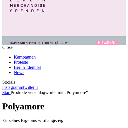
MERCHANDISE
SPENDEN
MITWIRKEN!
KAMPAGNEN
–
PROTESTE
–
IDENTITÄT
–
NEWS
Close
Kampagnen
Proteste
Berlin-Identität
News
Socials
instagramm
twitter-1
Start
Produkte verschlagwortet mit „Polyamore“
Polyamore
Einzelnes Ergebnis wird angezeigt