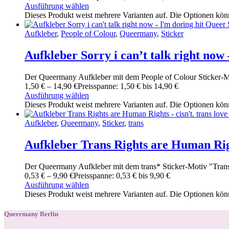
Ausführung wählen
Dieses Produkt weist mehrere Varianten auf. Die Optionen kön
Aufkleber
,
People of Colour
,
Queermany
,
Sticker
Aufkleber Sorry i can’t talk right now
Der Queermany Aufkleber mit dem People of Colour Sticker-Moti
1
,
50
€
–
14
,
90
€
Preisspanne: 1
,
50
€ bis 14
,
90
€
Ausführung wählen
Dieses Produkt weist mehrere Varianten auf. Die Optionen kön
Aufkleber
,
Queermany
,
Sticker
,
trans
Aufkleber Trans Rights are Human Righ
Der Queermany Aufkleber mit dem trans* Sticker-Motiv "Trans R
0
,
53
€
–
9
,
90
€
Preisspanne: 0
,
53
€ bis 9
,
90
€
Ausführung wählen
Dieses Produkt weist mehrere Varianten auf. Die Optionen kön
Queermany Berlin