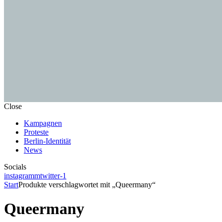
Close
Kampagnen
Proteste
Berlin-Identität
News
Socials
instagramm
twitter-1
Start
Produkte verschlagwortet mit „Queermany“
Queermany