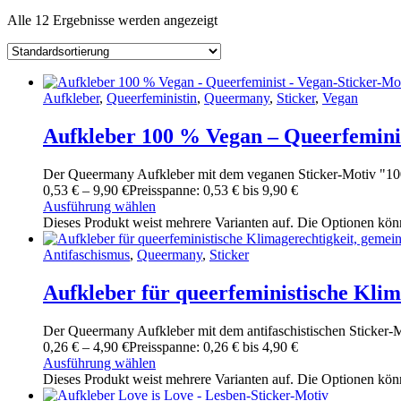
Alle 12 Ergebnisse werden angezeigt
Aufkleber
,
Queerfeministin
,
Queermany
,
Sticker
,
Vegan
Aufkleber 100 % Vegan – Queerfeminis
Der Queermany Aufkleber mit dem veganen Sticker-Motiv "100
0
,
53
€
–
9
,
90
€
Preisspanne: 0
,
53
€ bis 9
,
90
€
Ausführung wählen
Dieses Produkt weist mehrere Varianten auf. Die Optionen kön
Antifaschismus
,
Queermany
,
Sticker
Aufkleber für queerfeministische Klim
Der Queermany Aufkleber mit dem antifaschistischen Sticker-M
0
,
26
€
–
4
,
90
€
Preisspanne: 0
,
26
€ bis 4
,
90
€
Ausführung wählen
Dieses Produkt weist mehrere Varianten auf. Die Optionen kön