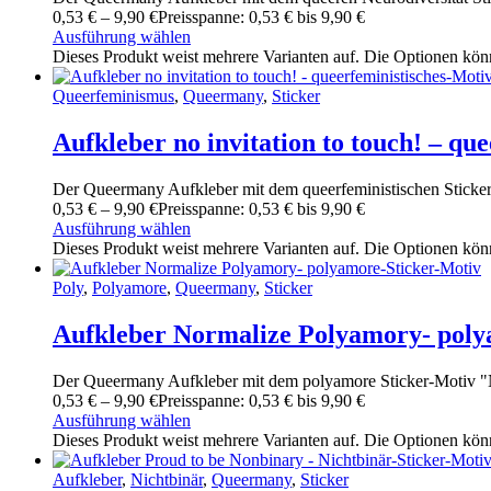
0
,
53
€
–
9
,
90
€
Preisspanne: 0
,
53
€ bis 9
,
90
€
Ausführung wählen
Dieses Produkt weist mehrere Varianten auf. Die Optionen kön
Queerfeminismus
,
Queermany
,
Sticker
Aufkleber no invitation to touch! – qu
Der Queermany Aufkleber mit dem queerfeministischen Sticker-M
0
,
53
€
–
9
,
90
€
Preisspanne: 0
,
53
€ bis 9
,
90
€
Ausführung wählen
Dieses Produkt weist mehrere Varianten auf. Die Optionen kön
Poly
,
Polyamore
,
Queermany
,
Sticker
Aufkleber Normalize Polyamory- poly
Der Queermany Aufkleber mit dem polyamore Sticker-Motiv "N
0
,
53
€
–
9
,
90
€
Preisspanne: 0
,
53
€ bis 9
,
90
€
Ausführung wählen
Dieses Produkt weist mehrere Varianten auf. Die Optionen kön
Aufkleber
,
Nichtbinär
,
Queermany
,
Sticker