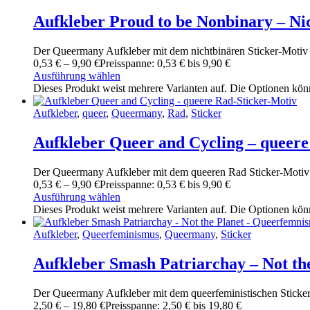
Aufkleber Proud to be Nonbinary – Ni
Der Queermany Aufkleber mit dem nichtbinären Sticker-Motiv 
0
,
53
€
–
9
,
90
€
Preisspanne: 0
,
53
€ bis 9
,
90
€
Ausführung wählen
Dieses Produkt weist mehrere Varianten auf. Die Optionen kön
Aufkleber
,
queer
,
Queermany
,
Rad
,
Sticker
Aufkleber Queer and Cycling – queere
Der Queermany Aufkleber mit dem queeren Rad Sticker-Motiv "
0
,
53
€
–
9
,
90
€
Preisspanne: 0
,
53
€ bis 9
,
90
€
Ausführung wählen
Dieses Produkt weist mehrere Varianten auf. Die Optionen kön
Aufkleber
,
Queerfeminismus
,
Queermany
,
Sticker
Aufkleber Smash Patriarchay – Not th
Der Queermany Aufkleber mit dem queerfeministischen Sticker-
2
,
50
€
–
19
,
80
€
Preisspanne: 2
,
50
€ bis 19
,
80
€