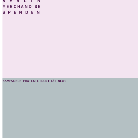
BERLIN
MERCHANDISE
SPENDEN
KAMPAGNEN
–
PROTESTE
–
IDENTITÄT
–
NEWS