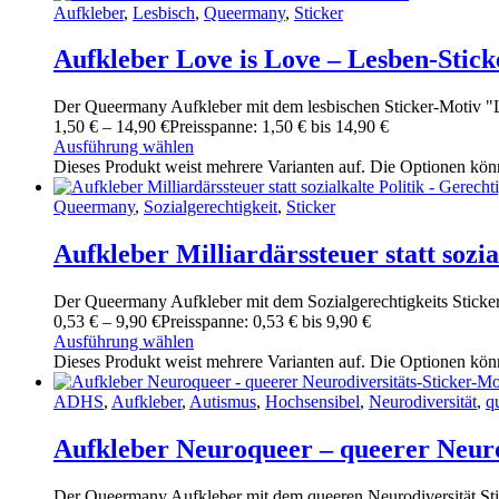
Aufkleber
,
Lesbisch
,
Queermany
,
Sticker
Aufkleber Love is Love – Lesben-Stic
Der Queermany Aufkleber mit dem lesbischen Sticker-Motiv "Lo
1
,
50
€
–
14
,
90
€
Preisspanne: 1
,
50
€ bis 14
,
90
€
Ausführung wählen
Dieses Produkt weist mehrere Varianten auf. Die Optionen kön
Queermany
,
Sozialgerechtigkeit
,
Sticker
Aufkleber Milliardärssteuer statt sozia
Der Queermany Aufkleber mit dem Sozialgerechtigkeits Sticker-M
0
,
53
€
–
9
,
90
€
Preisspanne: 0
,
53
€ bis 9
,
90
€
Ausführung wählen
Dieses Produkt weist mehrere Varianten auf. Die Optionen kön
ADHS
,
Aufkleber
,
Autismus
,
Hochsensibel
,
Neurodiversität
,
q
Aufkleber Neuroqueer – queerer Neuro
Der Queermany Aufkleber mit dem queeren Neurodiversität Sti