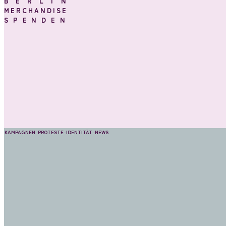
BERLIN
MERCHANDISE
SPENDEN
KAMPAGNEN
–
PROTESTE
–
IDENTITÄT
–
NEWS