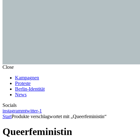
Close
Kampagnen
Proteste
Berlin-Identität
News
Socials
instagramm
twitter-1
Start
Produkte verschlagwortet mit „Queerfeministin“
Queerfeministin