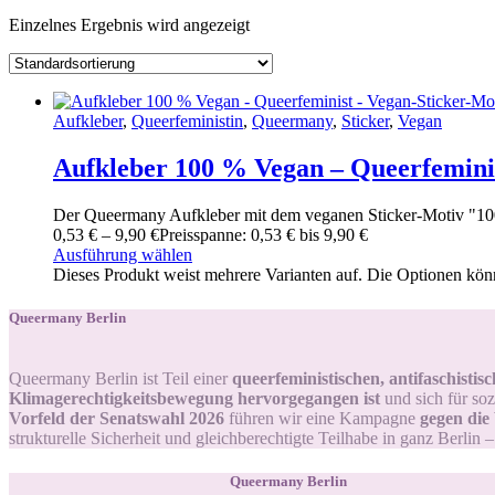
Einzelnes Ergebnis wird angezeigt
Aufkleber
,
Queerfeministin
,
Queermany
,
Sticker
,
Vegan
Aufkleber 100 % Vegan – Queerfeminis
Der Queermany Aufkleber mit dem veganen Sticker-Motiv "100
0
,
53
€
–
9
,
90
€
Preisspanne: 0
,
53
€ bis 9
,
90
€
Ausführung wählen
Dieses Produkt weist mehrere Varianten auf. Die Optionen kön
Queermany Berlin
Queermany Berlin ist Teil einer
queerfeministischen, antifaschisti
Klimagerechtigkeitsbewegung hervorgegangen ist
und sich für soz
Vorfeld der Senatswahl 2026
führen wir eine Kampagne
gegen die
strukturelle Sicherheit und gleichberechtigte Teilhabe in ganz Berlin 
Queermany Berlin