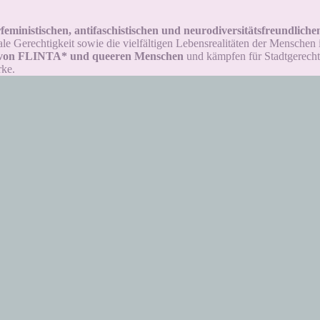
feministischen, antifaschistischen und neurodiversitätsfreundlic
ale Gerechtigkeit sowie die vielfältigen Lebensrealitäten der Menschen i
 von FLINTA* und queeren Menschen
und kämpfen für Stadtgerechtig
rke.